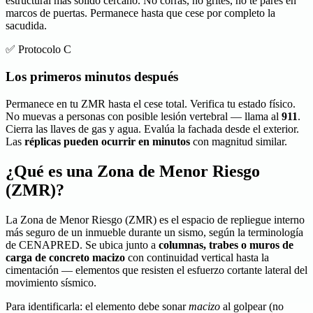
estructural más sólido cercano. No corras, no grites, no te pares en
marcos de puertas. Permanece hasta que cese por completo la
sacudida.
✅ Protocolo C
Los primeros minutos después
Permanece en tu ZMR hasta el cese total. Verifica tu estado físico.
No muevas a personas con posible lesión vertebral — llama al
911
.
Cierra las llaves de gas y agua. Evalúa la fachada desde el exterior.
Las
réplicas pueden ocurrir en minutos
con magnitud similar.
¿Qué es una Zona de Menor Riesgo
(ZMR)?
La Zona de Menor Riesgo (ZMR) es el espacio de repliegue interno
más seguro de un inmueble durante un sismo, según la terminología
de CENAPRED. Se ubica junto a
columnas, trabes o muros de
carga de concreto macizo
con continuidad vertical hasta la
cimentación — elementos que resisten el esfuerzo cortante lateral del
movimiento sísmico.
Para identificarla: el elemento debe sonar
macizo
al golpear (no