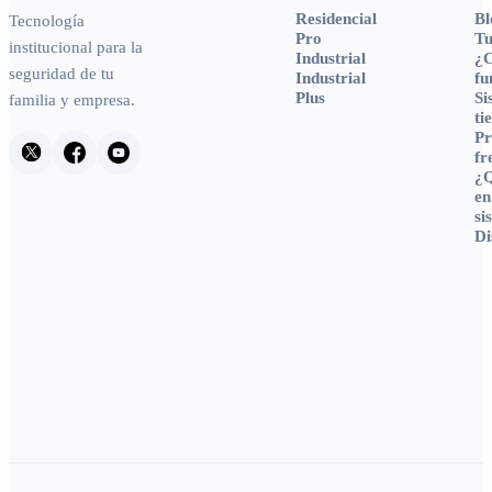
Residencial
Bl
Tecnología
Pro
Tu
institucional para la
Industrial
¿
seguridad de tu
Industrial
fu
Plus
Si
familia y empresa.
ti
Pr
fr
¿Q
en
si
Di