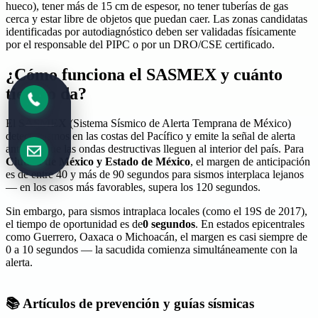
hueco), tener más de 15 cm de espesor, no tener tuberías de gas
cerca y estar libre de objetos que puedan caer. Las zonas candidatas
identificadas por autodiagnóstico deben ser validadas físicamente
por el responsable del PIPC o por un DRO/CSE certificado.
¿Cómo funciona el SASMEX y cuánto
tiempo da?
El
SASMEX
(Sistema Sísmico de Alerta Temprana de México)
detecta sismos en las costas del Pacífico y emite la señal de alerta
antes de que las ondas destructivas lleguen al interior del país. Para
Ciudad de México y Estado de México
, el margen de anticipación
es de entre 40 y más de 90 segundos para sismos interplaca lejanos
— en los casos más favorables, supera los 120 segundos.
Sin embargo, para sismos intraplaca locales (como el 19S de 2017),
el tiempo de oportunidad es de
0 segundos
. En estados epicentrales
como Guerrero, Oaxaca o Michoacán, el margen es casi siempre de
0 a 10 segundos — la sacudida comienza simultáneamente con la
alerta.
📚 Artículos de prevención y guías sísmicas