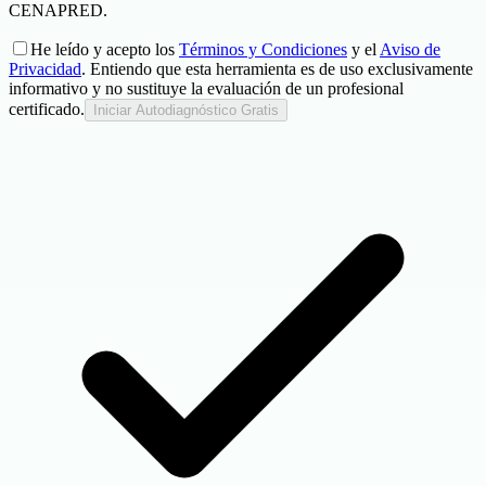
COMPAÑÍA
CENAPRED.
¿Cómo funciona?
He leído y acepto los
Términos y Condiciones
y el
Aviso de
Preguntas frecuentes
Privacidad
. Entiendo que esta herramienta es de uso exclusivamente
informativo y no sustituye la evaluación de un profesional
Contacto
certificado.
Iniciar Autodiagnóstico Gratis
Hazte Distribuidor
Portal de Clientes
© 2026 Alertándote SAPI de CV
Privacidad
•
Términos