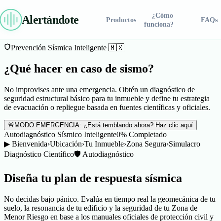
¿Cómo
Alertándote
Productos
FAQs
funciona?
Alertándote
Prevención Sísmica Inteligente 🇲🇽
Iniciar Chat en Vivo
¿Qué hacer en caso de sismo?
Para asignarte prioridad de respuesta y al asesor experto en tu
zona, confirma tu número de WhatsApp:
Comprar Ahora
No improvises ante una emergencia. Obtén un diagnóstico de
seguridad estructural básico para tu inmueble y define tu estrategia
de evacuación o repliegue basada en fuentes científicas y oficiales.
🚨
MODO EMERGENCIA: ¿Está temblando ahora? Haz clic aquí
Autodiagnóstico Sísmico Inteligente
0
% Completado
Conectar por WhatsApp
SOLUCIONES
▶
Bienvenida
›
Ubicación
›
Tu Inmueble
›
Zona Segura
›
Simulacro
Diagnóstico Científico
🛡️ Autodiagnóstico
Residencial
⚡ Fila de atención prioritaria de Alertándote®
Línea Pro
Diseña tu plan de respuesta sísmica
Industrial
Industrial Plus
No decidas bajo pánico. Evalúa en tiempo real la geomecánica de tu
suelo, la resonancia de tu edificio y la seguridad de tu Zona de
Menor Riesgo en base a los manuales oficiales de protección civil y