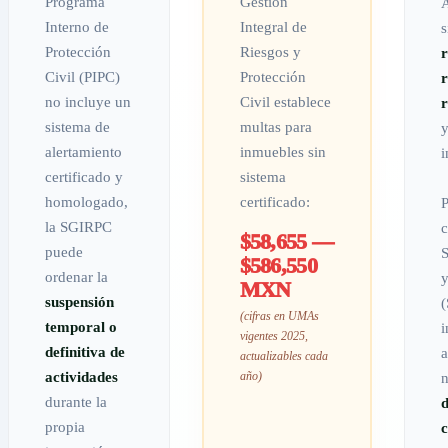
Programa
Gestión
A
Interno de
Integral de
s
Protección
Riesgos y
r
Civil (PIPC)
Protección
r
no incluye un
Civil establece
r
sistema de
multas para
y
alertamiento
inmuebles sin
i
certificado y
sistema
homologado,
certificado:
P
la SGIRPC
c
$58,655 —
puede
S
$586,550
ordenar la
y
MXN
suspensión
(
(cifras en UMAs
temporal o
i
vigentes 2025,
definitiva de
a
actualizables cada
actividades
n
año)
durante la
propia
c