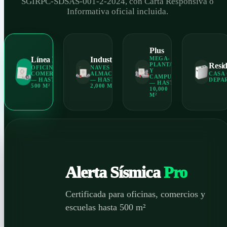
SGIRPC-SDSAS-001-2-2024, con Carta Responsiva o
Informativa oficial incluida.
Plus
Línea Pro
Industrial
MEGA-
PLANTAS
Resid
OFICINAS Y
NAVES Y
Y
COMERCIOS
ALMACENES
CASA
CAMPUS
— HASTA
— HASTA
DEPA
— HASTA
500 M²
2,000 M²
10,000
M²
Alerta Sísmica
Pro
Certificada para oficinas, comercios y
escuelas hasta 500 m²