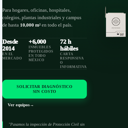
COMPAÑÍA
¿Cómo funciona?
Para hogares, oficinas, hospitales,
Preguntas frecuentes
colegios, plantas industriales y campus
de hasta
10,000 m²
en todo el país.
Contacto
Hazte Distribuidor
Desde
+6,000
72 h
Portal de Clientes
2014
hábiles
INMUEBLES
PROTEGIDOS
EN EL
CARTA
EN TODO
MERCADO
RESPONSIVA
MÉXICO
O
INFORMATIVA
© 2026 Alertándote SAPI de CV
Privacidad
•
Términos
SOLICITAR DIAGNÓSTICO
SIN COSTO
Ver equipos
→
"Pasamos la inspección de Protección Civil sin