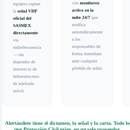
con
monitoreo
equipos captan
activo en la
la
señal VHF
nube 24/7
que
oficial del
notifica
SASMEX
automáticamente
directamente
a los
vía
responsables de
radiofrecuencia
forma inmediata
— sin
ante cualquier
depender de
pérdida de señal.
internet ni de
infraestructura
de telefonía
móvil.
Alertándote tiene el dictamen, la señal y la carta. Todo lo
que Protección Civil exige, en un solo proveedor.