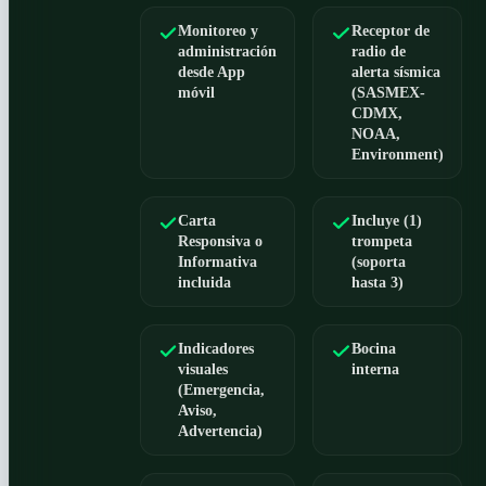
Monitoreo y
Receptor de
administración
radio de
desde App
alerta sísmica
móvil
(SASMEX-
CDMX,
NOAA,
Environment)
Carta
Incluye (1)
Responsiva o
trompeta
Informativa
(soporta
incluida
hasta 3)
Indicadores
Bocina
visuales
interna
(Emergencia,
Aviso,
Advertencia)