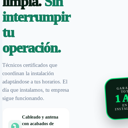
limpia.
Sin
interrumpir
tu
operación.
Técnicos certificados que
coordinan la instalación
adaptándose a tus horarios. El
GARA
día que instalamos, tu empresa
TO
1 
sigue funcionando.
EN
INSTA
Cableado y antena
con acabados de