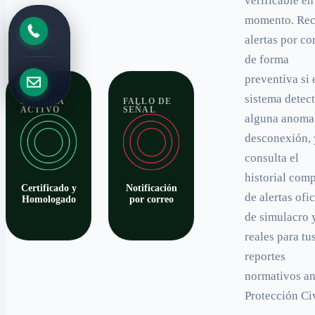
verificable en
momento. Rec
alertas por co
de forma
preventiva si 
sistema detec
SISTEMA
FALLO DE
ACTIVO
SEÑAL
alguna anomal
desconexión, 
consulta el
historial com
Certificado y
Notificación
de alertas ofic
Homologado
por correo
de simulacro 
reales para tu
reportes
normativos an
Protección Civ