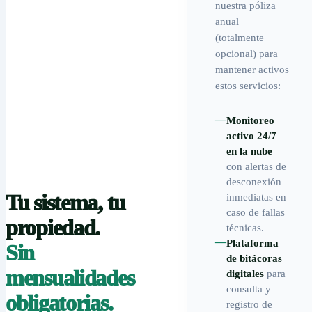
nuestra póliza
anual
(totalmente
opcional) para
mantener activos
estos servicios:
—
Monitoreo
activo 24/7
en la nube
con alertas de
desconexión
Tu sistema, tu
inmediatas en
caso de fallas
propiedad.
técnicas.
—
Plataforma
Sin
de bitácoras
mensualidades
digitales
para
consulta y
obligatorias.
registro de