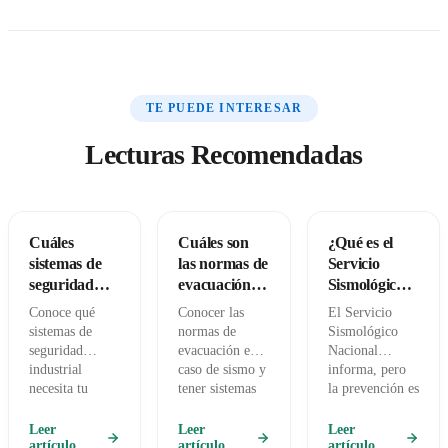
TE PUEDE INTERESAR
Lecturas Recomendadas
Cuáles
Cuáles son
¿Qué es el
sistemas de
las normas de
Servicio
seguridad
evacuación
Sismológico
industrial
en caso de
Nacional?
Conoce qué
Conocer las
El Servicio
necesitan tus
sismo en
sistemas de
normas de
Sismológico
instalaciones
México
seguridad
evacuación en
Nacional
industrial
caso de sismo y
informa, pero
necesita tu
tener sistemas
la prevención es
empresa para
de alerta
tu tarea. Recibe
prevenir
sísmica
alertas sísmicas
Leer
Leer
Leer
riesgos, cumplir
artículo
confiables,
artículo
oficiales con
artículo