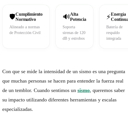
COMPAÑÍA
¿Cómo funciona?
Cumplimiento
Alta
Energía
🛡️
🔊
⚡
Preguntas frecuentes
Normativo
Potencia
Continu
Contacto
Alineado a normas
Soporta
Batería de
Hazte Distribuidor
de Protección Civil
sirenas de 120
respaldo
dB y estrobos
integrada
Portal de Clientes
Con que se mide la intensidad de un sismo
es una pregunta
© 2026 Alertándote SAPI de CV
que muchas personas se hacen para entender la fuerza real
Privacidad
•
Términos
de un temblor. Cuando sentimos un
sismo
, queremos saber
su impacto utilizando diferentes herramientas y escalas
especializadas.