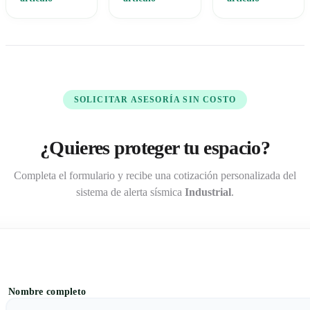
normas y
señalización
equipos
proteger lo que
adecuada y
certificados y
importa.
protocolos
actúa a tiempo.
Solicita asesoría
claros fortalece
y actúa hoy.
cualquier plan.
SOLICITAR ASESORÍA SIN COSTO
¿Quieres proteger tu espacio?
Completa el formulario y recibe una cotización personalizada del
sistema de alerta sísmica
Industrial
.
Nombre completo