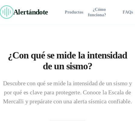
¿Cómo
Alertándote
Productos
FAQs
funciona?
Alertándote
Iniciar Chat en Vivo
Para asignarte prioridad de respuesta y al asesor experto en tu
zona, confirma tu número de WhatsApp:
¿Con qué se mide la intensidad
Comprar Ahora
de un sismo?
Conectar por WhatsApp
Descubre con qué se mide la intensidad de un sismo y
SOLUCIONES
por qué es clave para protegerte. Conoce la Escala de
Residencial
Mercalli y prepárate con una alerta sísmica confiable.
⚡ Fila de atención prioritaria de Alertándote®
Línea Pro
Industrial
Industrial Plus