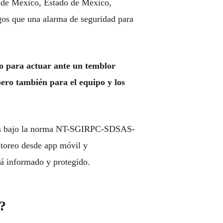
d de México, Estado de México,
sgos que una
alarma de seguridad para
o para actuar ante un temblor
 pero también para el equipo y los
as bajo la norma
NT-SGIRPC-SDSAS-
itoreo desde app móvil y
rá informado y protegido.
s?