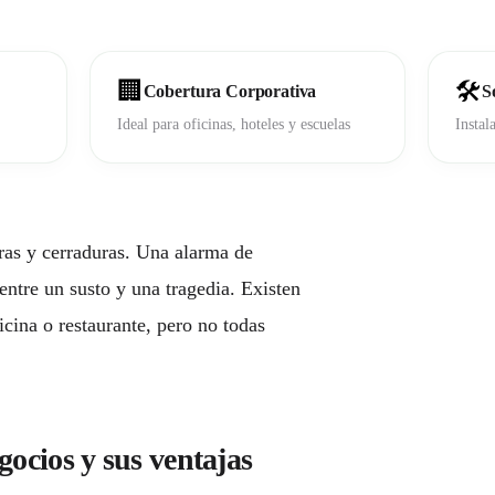
🏢
🛠️
Cobertura Corporativa
S
Ideal para oficinas, hoteles y escuelas
Instal
ras y cerraduras. Una
alarma de
ntre un susto y una tragedia. Existen
© 2026 Alertándote SAPI de CV
icina o restaurante, pero no todas
Privacidad
•
Términos
ocios y sus ventajas