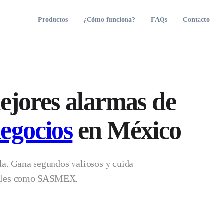
Productos
¿Cómo funciona?
FAQs
Contacto
Iniciar Chat en Vivo
Para asignarte prioridad de respuesta y al asesor experto en tu
zona, confirma tu número de WhatsApp:
Comprar Ahora
ejores alarmas de
egocios
en México
Conectar por WhatsApp
da. Gana segundos valiosos y cuida
⚡ Fila de atención prioritaria de Alertándote®
iciales como SASMEX.