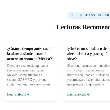
TE PUEDE INTERESAR
Lecturas Recomen
¿Cuánto tiempo antes suena
¿Qué es un simulacro de
la alarma sísmica cuando
alerta sísmica y para qué
ocurre un sismo en México?
sirve?
Descubre cuánto tiempo antes
Si aún no cuentas con una aler
suena la alarma sísmica en
sísmica certificada, conoce
México, cómo funciona el
nuestros equipos en Alertándo
sistema SASMEX y por qué
y comienza a hacer simulacros
contar con equipos certificados
que protejan lo que más te
como Alertándote puede salvar
importa.
vidas.
Leer artículo
Leer artículo