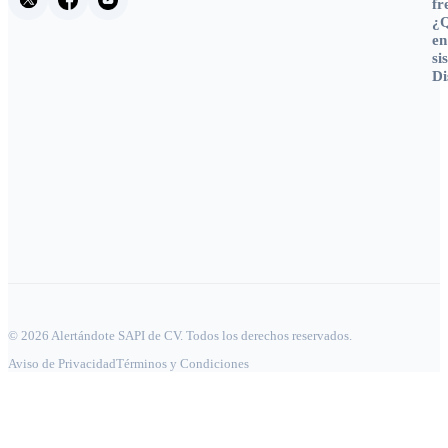
fr
¿Q
en
si
Di
© 2026 Alertándote SAPI de CV. Todos los derechos reservados.
Aviso de Privacidad
Términos y Condiciones