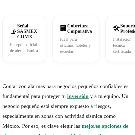
COMPAÑÍA
¿Cómo funciona?
Preguntas frecuentes
Señal
Cobertura
Soport
Contacto
🏢
🛠️
📡
SASMEX-
Corporativa
Profesi
Hazte Distribuidor
CDMX
Ideal para
Instalación
Receptor oficial
oficinas, hoteles y
técnica
Portal de Clientes
de alerta sísmica
escuelas
certificada
© 2026 Alertándote SAPI de CV
Contar con
alarmas para negocios pequeños
confiables es
Privacidad
•
Términos
fundamental para proteger tu
inversión
y a tu equipo. Un
negocio pequeño está siempre expuesto a riesgos,
especialmente en zonas con actividad sísmica como
México. Por eso, es clave elegir las
mejores opciones de