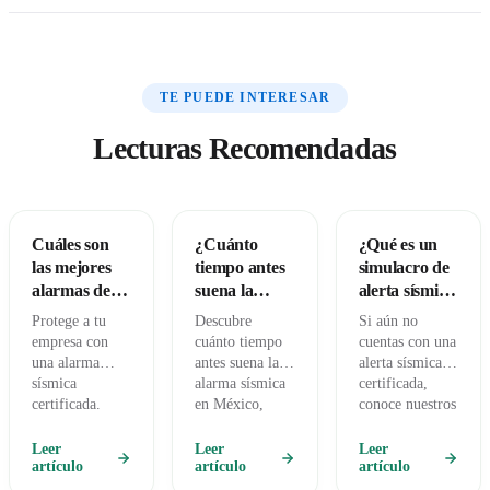
TE PUEDE INTERESAR
Lecturas Recomendadas
Cuáles son
¿Cuánto
¿Qué es un
las mejores
tiempo antes
simulacro de
alarmas de
suena la
alerta sísmica
seguridad
alarma
y para qué
Protege a tu
Descubre
Si aún no
para negocios
sísmica
sirve?
empresa con
cuánto tiempo
cuentas con una
en México
cuando
una alarma
antes suena la
alerta sísmica
ocurre un
sísmica
alarma sísmica
certificada,
certificada.
sismo en
en México,
conoce nuestros
Gana segundos
cómo funciona
equipos en
México?
valiosos y cuida
el sistema
Alertándote y
Leer
Leer
Leer
la salud de tu
artículo
SASMEX y por
artículo
comienza a
artículo
equipo con
qué contar con
hacer