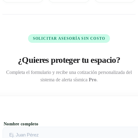
sistemas
equipos
simulacros que
oficiales como
certificados
protejan lo que
SASMEX.
como
más te importa.
Alertándote
puede salvar
vidas.
SOLICITAR ASESORÍA SIN COSTO
¿Quieres proteger tu espacio?
Completa el formulario y recibe una cotización personalizada del
sistema de alerta sísmica
Pro
.
Nombre completo