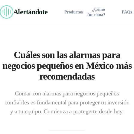
¿Cómo
Alertándote
Productos
FAQs
funciona?
Alertándote
Iniciar Chat en Vivo
Para asignarte prioridad de respuesta y al asesor experto en tu
zona, confirma tu número de WhatsApp:
Cuáles son las
alarmas para
Comprar Ahora
negocios pequeños
en México más
recomendadas
Conectar por WhatsApp
SOLUCIONES
Contar con alarmas para negocios pequeños
Residencial
⚡ Fila de atención prioritaria de Alertándote®
confiables es fundamental para proteger tu inversión
Línea Pro
Industrial
y a tu equipo. Comienza a protegerte desde hoy.
Industrial Plus